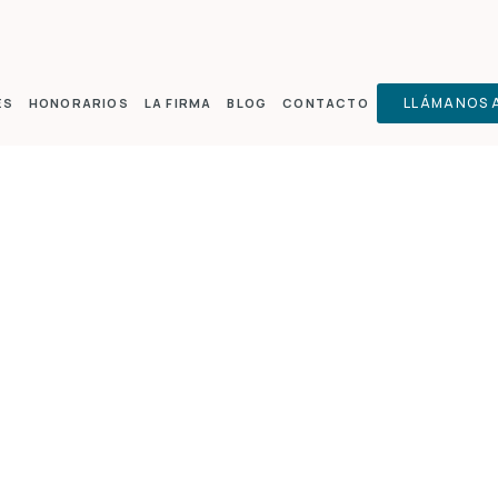
LLÁMANOS A
ES
HONORARIOS
LA FIRMA
BLOG
CONTACTO
JETAS REVOLVING
Categoria:
Informativo