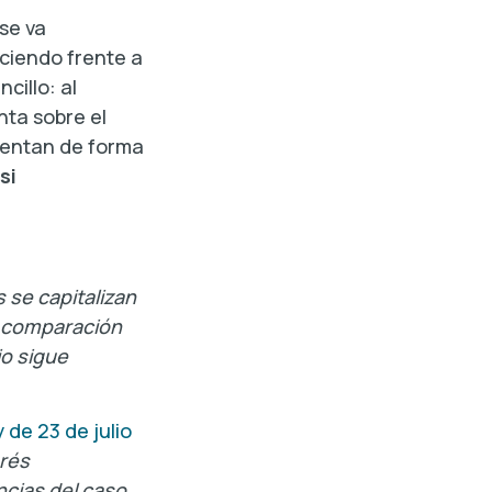
 se va
aciendo frente a
cillo: al
nta sobre el
ementan de forma
si
 se capitalizan
n comparación
io sigue
y de 23 de julio
erés
cias del caso.