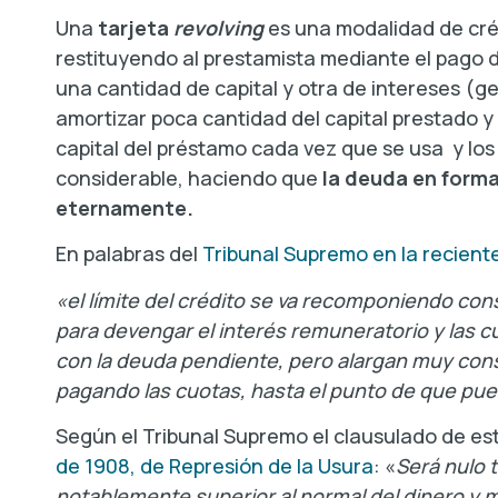
Una
tarjeta
revolving
es una modalidad de créd
restituyendo al prestamista mediante el pago
una cantidad de capital y otra de intereses (g
amortizar poca cantidad del capital prestado y
capital del préstamo cada vez que se usa y los
considerable, haciendo que
la deuda en form
eternamente.
En palabras del
Tribunal Supremo en la recient
«el límite del crédito se va recomponiendo co
para devengar el interés remuneratorio y las 
con la deuda pendiente, pero alargan muy cons
pagando las cuotas, hasta el punto de que pue
Según el Tribunal Supremo el clausulado de est
de 1908, de Represión de la Usura
: «
Será nulo 
notablemente superior al normal del dinero y 