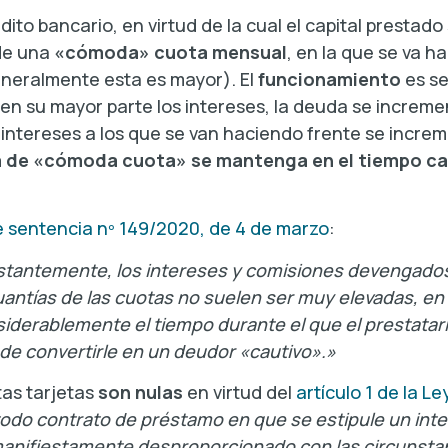
ito bancario, en virtud de la cual el capital prestado
 de una
«cómoda» cuota mensual
, en la que se va h
eneralmente esta es mayor). El
funcionamiento
es sen
 en su mayor parte los intereses, la deuda se increme
 intereses a los que se van haciendo frente se incr
a de «cómoda cuota» se mantenga en el tiempo ca
e sentencia nº 149/2020, de 4 de marzo
:
nstantemente, los intereses y comisiones devengados
cuantías de las cuotas no suelen ser muy elevadas, e
iderablemente el tiempo durante el que el prestatar
de convertirle en un deudor «cautivo».»
as tarjetas
son nulas
en virtud del
artículo 1 de la Le
todo contrato de préstamo en que se estipule un int
manifiestamente desproporcionado con las circunstan