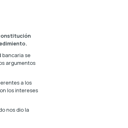
constitución
cedimiento.
d bancaria se
los argumentos
erentes a los
on los intereses
do nos dio la