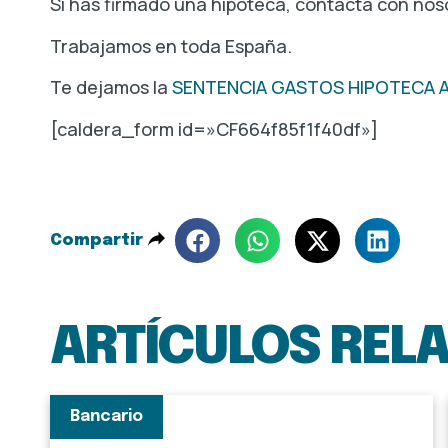
Si has firmado una hipoteca, contacta con nos
Trabajamos en toda España.
Te dejamos la
SENTENCIA GASTOS HIPOTECA 
[caldera_form id=»CF664f85f1f40df»]
Compartir
ARTÍCULOS REL
Bancario