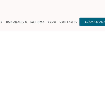
LLÁMANOS A
ES
HONORARIOS
LA FIRMA
BLOG
CONTACTO
HIPOTECA EN ALBACE
:
Bancario
,
Gastos de hipoteca
,
Informativo